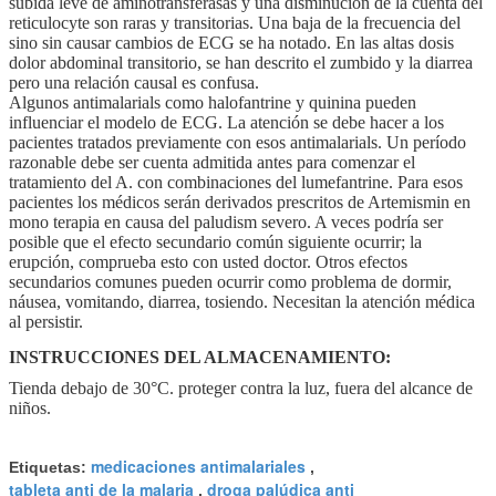
subida leve de aminotransferasas y una disminución de la cuenta del
reticulocyte son raras y transitorias. Una baja de la frecuencia del
sino sin causar cambios de ECG se ha notado. En las altas dosis
dolor abdominal transitorio, se han descrito el zumbido y la diarrea
pero una relación causal es confusa.
Algunos antimalarials como halofantrine y quinina pueden
influenciar el modelo de ECG. La atención se debe hacer a los
pacientes tratados previamente con esos antimalarials. Un período
razonable debe ser cuenta admitida antes para comenzar el
tratamiento del A. con combinaciones del lumefantrine. Para esos
pacientes los médicos serán derivados prescritos de Artemismin en
mono terapia en causa del paludism severo. A veces podría ser
posible que el efecto secundario común siguiente ocurrir; la
erupción, comprueba esto con usted doctor. Otros efectos
secundarios comunes pueden ocurrir como problema de dormir,
náusea, vomitando, diarrea, tosiendo. Necesitan la atención médica
al persistir.
INSTRUCCIONES DEL ALMACENAMIENTO:
Tienda debajo de 30°C. proteger contra la luz, fuera del alcance de
niños.
medicaciones antimalariales
Etiquetas:
,
tableta anti de la malaria
droga palúdica anti
,