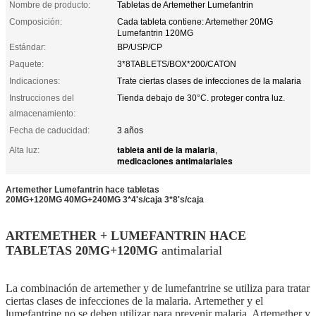
Nombre de producto:
Tabletas de Artemether Lumefantrin
Composición:
Cada tableta contiene: Artemether 20MG
Lumefantrin 120MG
Estándar:
BP/USP/CP
Paquete:
3*8TABLETS/BOX*200/CATON
Indicaciones:
Trate ciertas clases de infecciones de la malaria
Instrucciones del
Tienda debajo de 30°C. proteger contra luz.
almacenamiento:
Fecha de caducidad:
3 años
tableta anti de la malaria
Alta luz:
,
medicaciones antimalariales
Artemether Lumefantrin hace tabletas
20MG+120MG 40MG+240MG 3*4's/caja 3*8's/caja
ARTEMETHER + LUMEFANTRIN HACE
TABLETAS 20MG+120MG
antimalarial
La combinación de artemether y de lumefantrine se utiliza para tratar
ciertas clases de infecciones de la malaria. Artemether y el
lumefantrine no se deben utilizar para prevenir malaria. Artemether y