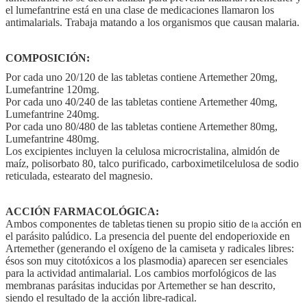
el lumefantrine está en una clase de medicaciones llamaron los
antimalarials. Trabaja matando a los organismos que causan malaria.
COMPOSICIÓN:
Por cada uno 20/120 de las tabletas contiene Artemether 20mg,
Lumefantrine 120mg.
Por cada uno 40/240 de las tabletas contiene Artemether 40mg,
Lumefantrine 240mg.
Por cada uno 80/480 de las tabletas contiene Artemether 80mg,
Lumefantrine 480mg.
Los excipientes incluyen la celulosa microcristalina, almidón de
maíz, polisorbato 80, talco purificado, carboximetilcelulosa de sodio
reticulada, estearato del magnesio.
ACCIÓN FARMACOLÓGICA:
Ambos componentes
de tabletas
tienen su propio sitio de
acción en
la
el parásito palúdico. La presencia del puente del endoperioxide en
Artemether (generando el oxígeno de la camiseta y radicales libres:
ésos son muy citotóxicos a los plasmodia) aparecen ser esenciales
para la actividad antimalarial. Los cambios morfológicos de las
membranas parásitas inducidas por Artemether se han descrito,
siendo el resultado de la acción libre-radical.