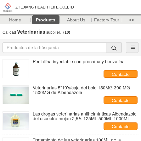
ZHEJIANG HEALTH LIFE CO.,LTD
Home
Products
About Us
Factory Tour
>>
Veterinarías
Calidad
supplier.
(10)
Penicilina inyectable con procaína y benzatina
Contacto
Veterinarías 5*10's/caja del bolo 150MG 300 MG
1500MG de Albendazole
Contacto
Las drogas veterinarias antihelmínticas Albendazole
del espectro mojan 2,5% 125ML 500ML 1000ML
Contacto
Tratamiento de las veterinarías 100ML de la