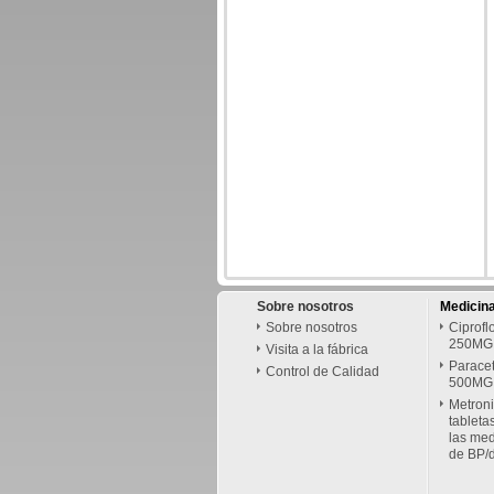
Sobre nosotros
Medicina
Sobre nosotros
Ciprofl
250MG
Visita a la fábrica
Paracet
Control de Calidad
500MG
Metron
tablet
las med
de BP/