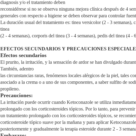
diagnosis y/o el tratamiento deben
reconsidérese si no se observa ninguna mejora clínica después de 4 se
generales con respecto a higiene se deben observar para controlar fuent
La duración usual del tratamiento es: tinea versicolor (2 - 3 semanas), c
tinea
(2 - 4 semanas), corporis del tinea (3 - 4 semanas), pedis del tinea (4 -
EFECTOS SECUNDARIOS Y PRECAUCIONES ESPECIALE
Efectos secundarios
El prurito, la irritación, y la sensación de ardor se han divulgado duran
También, adentro
las circunstancias raras, fenómenos locales alérgicos de la piel, tales c
asociado a la crema o a uno de sus componentes, a saber sulfito de sodi
propileno.
Precauciones:
La irritación puede ocurrir cuando
Ketoconazole
se utiliza inmediatam
prolongado con los corticosteroides tópicos. Por lo tanto, para prevenir
un tratamiento prolongado con los corticosteroides tópicos, se recomie
corticosteroide tópico suave por la mañana y para aplicar
Ketoconazol
posteriormente y gradualmente la terapia esteroide durante 2 - 3 seman
Embarazo: