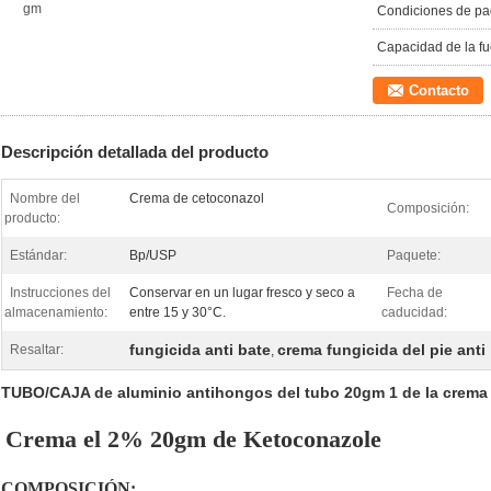
gm
Condiciones de pa
Capacidad de la fu
Contacto
Descripción detallada del producto
Nombre del
Crema de cetoconazol
Composición:
producto:
Estándar:
Bp/USP
Paquete:
Instrucciones del
Conservar en un lugar fresco y seco a
Fecha de
almacenamiento:
entre 15 y 30°C.
caducidad:
fungicida anti bate
crema fungicida del pie anti
Resaltar:
,
TUBO/CAJA de aluminio antihongos del tubo 20gm 1 de la crema
Crema el 2% 20gm de Ketoconazole
COMPOSICIÓN: