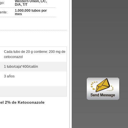
Western Union, L/C,
go:
D/A, T/T
1.000.000 tubos por
ente:
mes
Cada tubo de 20 g contiene: 200 mg de
cetoconazol
1 tubo/caja*400/catón
3 años
 el 2% de Ketoconazole