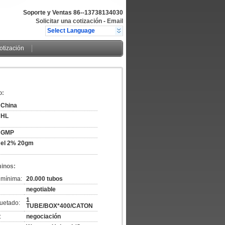
Soporte y Ventas
86--13738134030
Solicitar una cotización
-
Email
Select Language
cotización
o:
China
HL
GMP
el 2% 20gm
minos:
 mínima:
20.000 tubos
negotiable
1
uetado:
TUBE/BOX*400/CATON
:
negociación