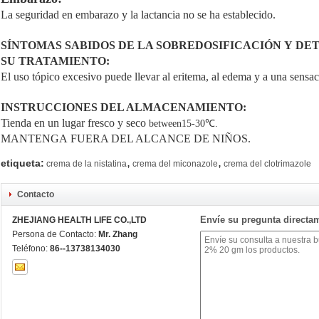
La seguridad en embarazo y la lactancia no se ha establecido.
SÍNTOMAS SABIDOS DE LA SOBREDOSIFICACIÓN Y DE
SU TRATAMIENTO:
El uso tópico excesivo puede llevar al eritema, al edema y a una sensac
INSTRUCCIONES DEL ALMACENAMIENTO:
Tienda en un lugar fresco y seco
between15-30℃.
MANTENGA FUERA DEL ALCANCE DE NIÑOS.
,
,
etiqueta:
crema de la nistatina
crema del miconazole
crema del clotrimazole
Contacto
Envíe su pregunta directa
ZHEJIANG HEALTH LIFE CO.,LTD
Persona de Contacto:
Mr. Zhang
Teléfono:
86--13738134030