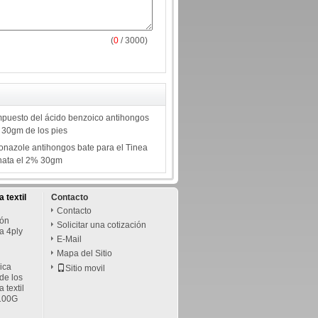
(
0
/ 3000)
puesto del ácido benzoico antihongos
a 30gm de los pies
conazole antihongos bate para el Tinea
nata el 2% 30gm
 textil
Contacto
Contacto
ión
Solicitar una cotización
a 4ply
E-Mail
Mapa del Sitio
ica
Sitio movil
de los
 textil
 100G