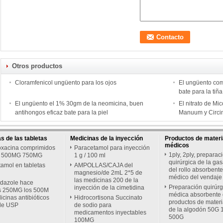
Otros productos
Cloramfenicol ungüento para los ojos
El ungüento com
bate para la tiñ
El ungüento el 1% 30gm de la neomicina, buen
El nitrato de Mi
antihongos eficaz bate para la piel
Manuum y Circi
s de las tabletas
Medicinas de la inyección
Productos de materia
médicos
oxacina comprimidos
Paracetamol para inyección
1ply, 2ply, preparac
 500MG 750MG
1 g / 100 ml
quirúrgica de la gas
amol en tabletas
AMPOLLAS/CAJA del
del rollo absorbente
magnesio/de 2mL 2*5 de
médico del vendaje
las medicinas 200 de la
idazole hace
Preparación quirúrg
inyección de la cimetidina
as 250MG los 500M
médica absorbente 
icinas antibióticos
Hidrocortisona Succinato
productos de materia
de USP
de sodio para
de la algodón 50G
medicamentos inyectables
500G
100MG