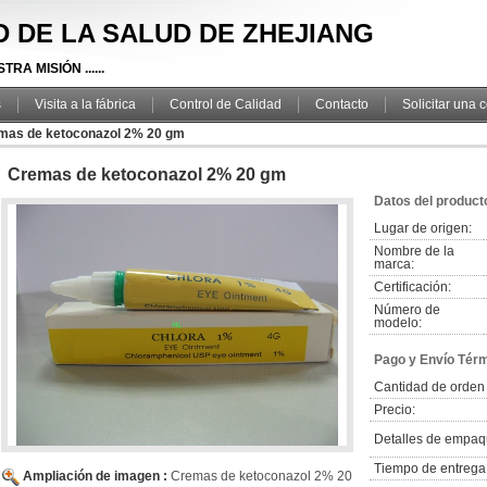
TD DE LA SALUD DE ZHEJIANG
RA MISIÓN ......
s
Visita a la fábrica
Control de Calidad
Contacto
Solicitar una 
mas de ketoconazol 2% 20 gm
Cremas de ketoconazol 2% 20 gm
Datos del product
Lugar de origen:
Nombre de la
marca:
Certificación:
Número de
modelo:
Pago y Envío Tér
Cantidad de orden
Precio:
Detalles de empaq
Tiempo de entrega
Ampliación de imagen :
Cremas de ketoconazol 2% 20