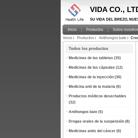
VIDA CO., L
SU VIDA DEL BREZO, NUEST
Inicio
Productos
Sobre nosotro
Inicio
Productos
Antihongos bate
Cre
Todos los productos
Medicinas de las tabletas
(35)
Medicinas de las cápsulas
(12)
Medicinas de la inyección
(36)
Medicina anti de la malaria
(6)
Productos médicos desechables
(32)
Antihongos bate
(5)
Drogas orales de la suspensión
(8)
Medicinas antis del cáncer
(6)