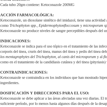
Cada tubo 20gm contiene: Ketoconazole 200MG
ACCIÓN FARMACOLÓGICA:
Ketoconazole, un dioxolane sintético del imidazol, tiene una actividad 
como
Trichophyton spp., Epidermophytonfloccosum
y
microsporum s
Ketoconazole no produce niveles de sangre perceptibles después del us
INDICACIONES:
Ketoconazole se indica para el uso tópico en el tratamiento de las infecc
corporis del tinea, cruris del tinea, manus del tinea y pedis del tinea de
los mentagrophytes del Trichophyton, al canis del microsporum
y al
fl
como en el tratamiento de la candidiasis cutánea y del tinea (pityriasis) 
CONTRAINDICACIONES:
Ketoconazole se contraindica en los individuos que han mostrado hiper
ingredientes.
DOSIFICACIÓN Y DIRECCIONES PARA EL USO:
Ketoconazole se debe aplicar a las áreas afectadas una vez diarias. El 
suficiente período, por lo menos hasta algunos días después de la desap