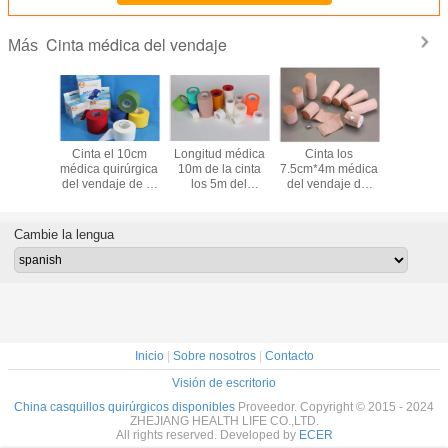
Cinta médica del vendaje
Más
a los
Cinta el 10cm
Longitud médica
Cinta los
Cinta m
m médica
médica quirúrgica
10m de la cinta
7.5cm*4m médica
adhesiva n
ble del
del vendaje de la
los 5m del
del vendaje del
estéril del
je del
cinta los 2.5cm los
vendaje del
vendaje los
del venda
je los
3.8cm los 5cm de
emplasto
5cm*4.5m de la
herid
m de PBT
los deportes de la
adhesivo del
elasticidad del
Cambie la lengua
tice
prenda
óxido de cinc
color de piel alta
impermeable el
elástico
Inicio
|
Sobre nosotros
|
Contacto
Visión de escritorio
China casquillos quirúrgicos disponibles
Proveedor. Copyright © 2015 - 2024
ZHEJIANG HEALTH LIFE CO.,LTD.
All rights reserved. Developed by
ECER