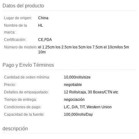
Datos del producto
Lugar de origen:
China
Nombre de la
HL
marca:
Certificación:
CE,FDA
Número de modelo:
el 1.25cm los 2.5cm los 5cm los 7.5cm el 10cm/los 5m
10m
Pago y Envío Términos
Cantidad de orden mínima:
10,000rolls/size
Precio:
negotiable
Detalles de empaquetado:
12 Rolls/caja, 30 Boxes/CTN etc
Tiempo de entrega:
negociación
Condiciones de pago:
L/C, D/A, T/T, Western Union
Capacidad de la fuente:
100,000rolls/Day
descripción