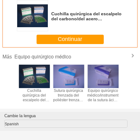
Cuchilla quirúrgica del escalpelo
del carbono/del acero
inoxidable/equipo quirúrgico
médico
Continuar
Equipo quirúrgico médico
Más
irúrgica
Cuchilla
Sutura quirúrgica
Equipo quirúrgico
Jelly lubri
m de la
quirúrgica del
trenzada del
médico/instrumentos
60G 50
a del
escalpelo del
poliéster trenzado
de la sutura ácida
para uso
ileno de
carbono/del acero
de seda no
poliglicólica
n no
inoxidable/equipo
absorbible de
absorbible
ble del
quirúrgico médico
Sterial
Cambie la lengua
lamento
Spanish