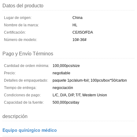
Datos del producto
Lugar de origen:
China
Nombre de la marca:
HL
Certificación:
CE/ISO/FDA
Número de modelo:
10#-36#
Pago y Envío Términos
Cantidad de orden mínima:
100,000pcs/size
Precio:
negotiable
Detalles de empaquetado:
paquete 1pc/alum-foil; 100pcs/box*50/carton
Tiempo de entrega:
negociación
Condiciones de pago:
L/C, D/A, D/P, T/T, Western Union
Capacidad de la fuente:
500,000pcs/day
descripción
Equipo quirúrgico médico