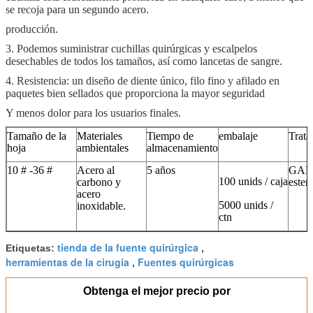
se recoja para un segundo acero.
producción.
3. Podemos suministrar cuchillas quirúrgicas y escalpelos
desechables de todos los tamaños, así como lancetas de sangre.
4. Resistencia: un diseño de diente único, filo fino y afilado en
paquetes bien sellados que proporciona la mayor seguridad
Y menos dolor para los usuarios finales.
Tamaño de la
Materiales
Tiempo de
embalaje
Trata
hoja
ambientales
almacenamiento
10 # -36 #
Acero al
5 años
GA
100 unids / caja
carbono y
ester
acero
5000 unids /
inoxidable.
ctn
tienda de la fuente quirúrgica
Etiquetas:
,
herramientas de la cirugía
Fuentes quirúrgicas
,
Obtenga el mejor precio por