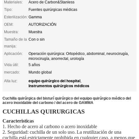
Materiales:
Acero de Carbon&Stanless
Tipo:
Fuentes quirúrgicas médicas
Esterilización:
Gamma
OEM:
AUTORIZACIÓN
Muestra:
Muestra
Tamaño de la
Con o sin
manija:
Aplicación:
Operación quirúrgica: Ortopédico, abdominal, neurocirugía,
microcirugía, anorrectal, urología
Vida útil:
5 años
mercado:
Mundo global
equipo quirúrgico del hospital
Alta luz:
,
Instrumentos quirúrgicos médicos
Cuchilla quirúrgica del bisturí quirúrgico del equipo quirúrgico médico del
acero inoxidable del carbono / del acero de GAMMA
CUCHILLAS QUIRURGICAS
Caracteristicas
1. Hecho de acero al carbono o acero inoxidable
2. Seguridad: cuchilla de un solo uso.
La reutilización de una
cuchilla está estrictamente prohibida en cualquier caso, a menos que