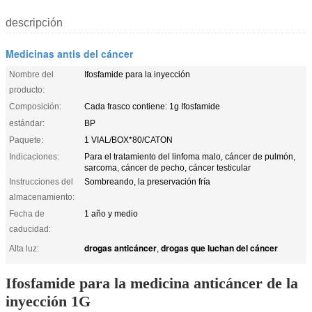
descripción
Medicinas antis del cáncer
Nombre del
Ifosfamide para la inyección
producto:
Composición:
Cada frasco contiene: 1g Ifosfamide
estándar:
BP
Paquete:
1 VIAL/BOX*80/CATON
Indicaciones:
Para el tratamiento del linfoma malo, cáncer de pulmón,
sarcoma, cáncer de pecho, cáncer testicular
Instrucciones del
Sombreando, la preservación fría
almacenamiento:
Fecha de
1 año y medio
caducidad:
drogas anticáncer
drogas que luchan del cáncer
Alta luz:
,
Ifosfamide para la medicina anticáncer de la
inyección 1G