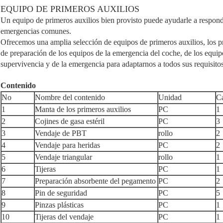
EQUIPO DE PRIMEROS AUXILIOS
Un equipo de primeros auxilios bien provisto puede ayudarle a responde
emergencias comunes.
Ofrecemos una amplia selección de equipos de primeros auxilios, los pr
de preparación de los equipos de la emergencia del coche, de los equipo
supervivencia y de la emergencia para adaptarnos a todos sus requisito
Contenido
No
Nombre del contenido
Unidad
C
1
Manta de los primeros auxilios
PC
1
2
Cojines de gasa estéril
PC
3
3
Vendaje de PBT
rollo
2
4
Vendaje para heridas
PC
2
5
Vendaje triangular
rollo
1
6
Tijeras
PC
1
7
Preparación absorbente del pegamento
PC
2
8
Pin de seguridad
PC
5
9
Pinzas plásticas
PC
1
10
Tijeras del vendaje
PC
1