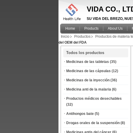
VIDA CO., L
SU VIDA DEL BREZO, NUEST
Home
Products
About Us
Inicio
Productos
Productos de materia te
del OEM del FDA
Todos los productos
Medicinas de las tabletas
(35)
Medicinas de las cápsulas
(12)
Medicinas de la inyección
(36)
Medicina anti de la malaria
(6)
Productos médicos desechables
(32)
Antihongos bate
(5)
Drogas orales de la suspensión
(8)
Medicinas antis del cáncer
(6)