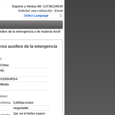
Soporte y Ventas
86--13738134030
Solicitar una cotización
-
Email
Select Language
ilios de la emergencia y de materia textil
eros auxilios de la emergencia
o:
China
HL
CE/ISO/FDA
Medio
minos:
 mínima:
5,000pcs/size
negotiable
1pc en el bolso suave