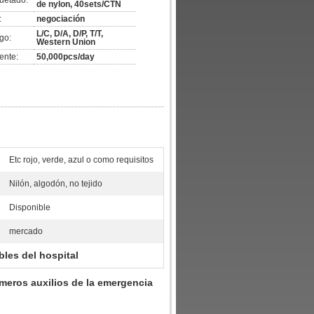
uetado:
de nylon, 40sets/CTN
:
negociación
L/C, D/A, D/P, T/T,
go:
Western Union
ente:
50,000pcs/day
Etc rojo, verde, azul o como requisitos
Nilón, algodón, no tejido
Disponible
mercado
bles del hospital
rimeros auxilios de la emergencia