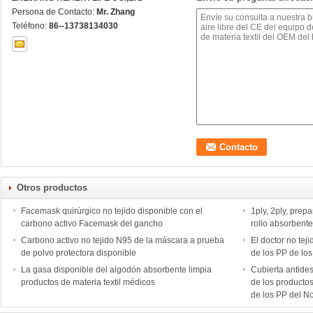
Persona de Contacto:
Mr. Zhang
Teléfono:
86--13738134030
Otros productos
Facemask quirúrgico no tejido disponible con el
1ply, 2ply, prep
carbono activo Facemask del gancho
rollo absorbent
Carbono activo no tejido N95 de la máscara a prueba
El doctor no tej
de polvo protectora disponible
de los PP de los
La gasa disponible del algodón absorbente limpia
Cubierta antides
productos de materia textil médicos
de los productos
de los PP del 