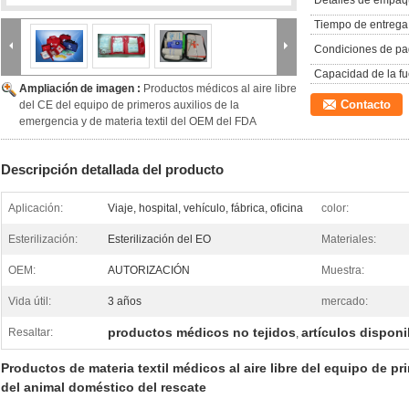
Detalles de empaq
Tiempo de entrega
Condiciones de pa
Capacidad de la fu
Ampliación de imagen :
Productos médicos al aire libre
Contacto
del CE del equipo de primeros auxilios de la
emergencia y de materia textil del OEM del FDA
Descripción detallada del producto
Aplicación:
Viaje, hospital, vehículo, fábrica, oficina
color:
Esterilización:
Esterilización del EO
Materiales:
OEM:
AUTORIZACIÓN
Muestra:
Vida útil:
3 años
mercado:
productos médicos no tejidos
artículos disponi
Resaltar:
,
Productos de materia textil médicos al aire libre del equipo de p
del animal doméstico del rescate