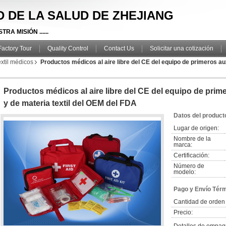
TD DE LA SALUD DE ZHEJIANG
RA MISIÓN ......
Factory Tour
Quality Control
Contact Us
Solicitar una cotización
xtil médicos
Productos médicos al aire libre del CE del equipo de primeros aux
Productos médicos al aire libre del CE del equipo de prim
y de materia textil del OEM del FDA
Datos del product
Lugar de origen:
Nombre de la
marca:
Certificación:
Número de
modelo:
Pago y Envío Tér
Cantidad de orden
Precio: