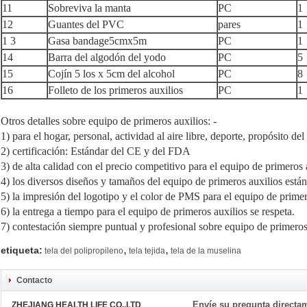
11
Sobreviva la manta
PC
1
12
Guantes del PVC
pares
1
1 3
Gasa bandage5cmx5m
PC
1
14
Barra del algodón del yodo
PC
5
15
Cojín 5 los x 5cm del alcohol
PC
8
16
Folleto de los primeros auxilios
PC
1
Otros detalles sobre equipo de primeros auxilios: -
1) para el hogar, personal, actividad al aire libre, deporte, propósito de
2) certificación: Estándar del CE y del FDA
3) de alta calidad con el precio competitivo para el equipo de primeros 
4) los diversos diseños y tamaños del equipo de primeros auxilios está
5) la impresión del logotipo y el color de PMS para el equipo de primer
6) la entrega a tiempo para el equipo de primeros auxilios se respeta.
7) contestación siempre puntual y profesional sobre equipo de primeros
,
,
etiqueta:
tela del polipropileno
tela tejida
tela de la muselina
Contacto
Envíe su pregunta directa
ZHEJIANG HEALTH LIFE CO.,LTD