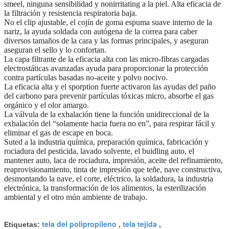
smeel, ninguna sensibilidad y nonirritating a la piel. Alta eficacia de
la filtración y resistencia respiratoria baja.
No el clip ajustable, el cojín de goma espuma suave interno de la
nariz, la ayuda soldada con autógena de la correa para caber
diversos tamaños de la cara y las formas principales, y aseguran
aseguran el sello y lo confortan.
La capa filtrante de la eficacia alta con las micro-fibras cargadas
electrostáticas avanzadas ayuda para proporcionar la protección
contra partículas basadas no-aceite y polvo nocivo.
La eficacia alta y el sporption fuerte activaron las ayudas del paño
del carbono para prevenir partículas tóxicas micro, absorbe el gas
orgánico y el olor amargo.
La válvula de la exhalación tiene la función unidireccional de la
exhalación del “solamente hacia fuera no en”, para respirar fácil y
eliminar el gas de escape en boca.
Suted a la industria química, preparación química, fabricación y
rociadura del pesticida, lavado solvente, el buidling auto, el
mantener auto, laca de rociadura, impresión, aceite del refinamiento,
reaprovisionamiento, tinta de impresión que teñe, nave constructiva,
desmontando la nave, el corte, eléctrico, la soldadura, la industria
electrónica, la transformación de los alimentos, la esterilización
ambiental y el otro mún ambiente de trabajo.
tela del polipropileno
tela tejida
Etiquetas:
,
,