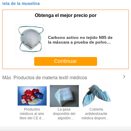
tela de la muselina
Obtenga el mejor precio por
Carbono activo no tejido N95 de
la máscara a prueba de polvo
protectora disponible
Continuar
Productos de materia textil médicos
Más
 no tejido
Productos
La gasa
Cubierta
Facem
Surgical
médicos al aire
disponible del
antideslizante
quirúrgi
t Nurse
libre del CE del
algodón
médica disponible
tejido dis
os PP de
equipo de
absorbente limpia
del zapato de los
con el c
uctos de
primeros auxilios
productos de
productos de
activo F