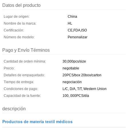
Datos del producto
Lugar de origen:
China
Nombre de la marca:
HL
Certificación:
CE,FDA,ISO
Número de modelo:
Personalizar
Pago y Envío Términos
Cantidad de orden mínima:
30,000pcs/size
Precio:
negotiable
Detalles de empaquetado:
20PCS/box 20box/carton
Tiempo de entrega:
negociación
Condiciones de pago:
L/C, D/A, T/T, Western Union
Capacidad de la fuente:
100, 000PCS/día
descripción
Productos de materia textil médicos