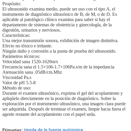
Propósito:
El ultrasonido examina medio, puede ser uso con el tipo A, el
instrumento de diagnóstico ultrasónico de B, de M, o de D. Es
aplicable al patológico clínico examina para saber si hay el
departamento de sistemas de obstetricia y ginecología, de la
digestión, urinarios y nerviosos.
Características:
Una mejor transmisión sonora, exhibición de imagen distintiva.
Efecto no tóxico e irritante.
Ningún daño y corrosión a la punta de prueba del ultrasonido.
Parámetros técnicos:
Velocidad sana 1520-1620m/s
Frecuencia sana el 1.5×106-1.7×106Pa.s/m de la impedancia
Atenuación sana .05dB/cm.Mhz
Viscosidad Pa.s
Valor de pH 5.5-8
Método de uso:
Durante el examen ultrasónico, exprima el gel del acoplamiento y
apliqúelo directamente en la posición de diagnóstico. Sobre la
exploración por el instrumento ultrasónico, una imagen clara puede
ser adquirida. Después de terminar el examen, limpie hacia fuera el
agente restante del acoplamiento con el papel seda.
tienda de la fuente quirúrgica
Etiquetas:
,