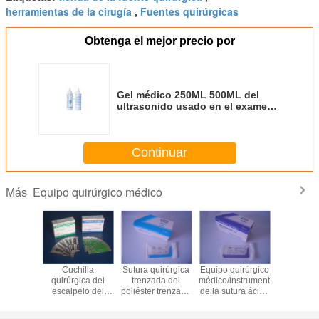
herramientas de la cirugía
Fuentes quirúrgicas
,
Obtenga el mejor precio por
Gel médico 250ML 500ML del
ultrasonido usado en el examen
ultrasónico
Continuar
Equipo quirúrgico médico
Más
irúrgica
Cuchilla
Sutura quirúrgica
Equipo quirúrgico
Jelly lubri
m de la
quirúrgica del
trenzada del
médico/instrumentos
60G 50
a del
escalpelo del
poliéster trenzado
de la sutura ácida
para uso
ileno de
carbono/del acero
de seda no
poliglicólica
n no
inoxidable/equipo
absorbible de
absorbible